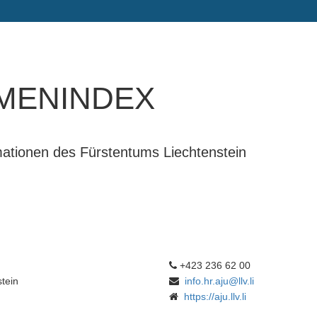
menindex
rmationen des Fürstentums Liechtenstein
+423 236 62 00
tein
info.hr.aju@llv.li
https://aju.llv.li