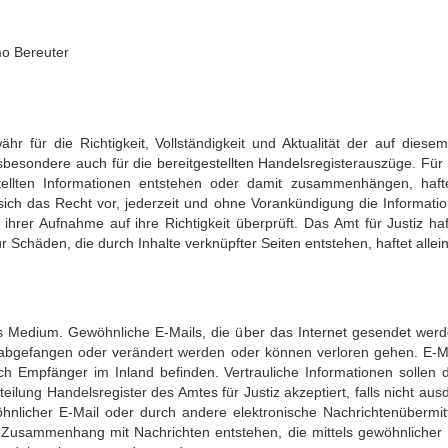
mo Bereuter
 für die Richtigkeit, Vollständigkeit und Aktualität der auf diesem
nsbesondere auch für die bereitgestellten Handelsregisterauszüge. Für
stellten Informationen entstehen oder damit zusammenhängen, haf
 sich das Recht vor, jederzeit und ohne Vorankündigung die Informati
hrer Aufnahme auf ihre Richtigkeit überprüft. Das Amt für Justiz haft
ür Schäden, die durch Inhalte verknüpfter Seiten entstehen, haftet allei
hes Medium. Gewöhnliche E-Mails, die über das Internet gesendet werde
 abgefangen oder verändert werden oder können verloren gehen. E-M
h Empfänger im Inland befinden. Vertrauliche Informationen sollen 
eilung Handelsregister des Amtes für Justiz akzeptiert, falls nicht ausd
nlicher E-Mail oder durch andere elektronische Nachrichtenübermit
 in Zusammenhang mit Nachrichten entstehen, die mittels gewöhnliche